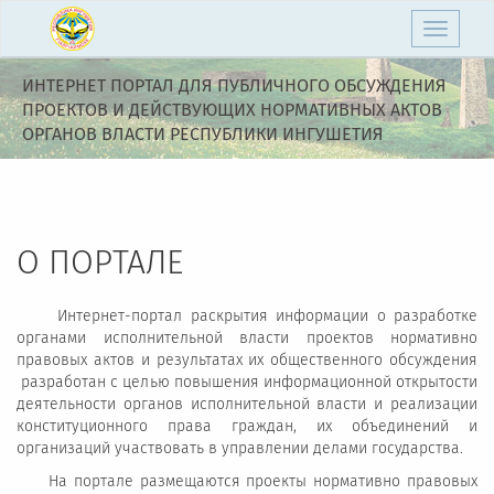
Toggle
navigati
ИНТЕРНЕТ ПОРТАЛ ДЛЯ ПУБЛИЧНОГО ОБСУЖДЕНИЯ
ПРОЕКТОВ И ДЕЙСТВУЮЩИХ НОРМАТИВНЫХ АКТОВ
ОРГАНОВ ВЛАСТИ РЕСПУБЛИКИ ИНГУШЕТИЯ
О ПОРТАЛЕ
Интернет-портал раскрытия информации о разработке
органами исполнительной власти проектов нормативно
правовых актов и результатах их общественного обсуждения
разработан с целью повышения информационной открытости
деятельности органов исполнительной власти и реализации
конституционного права граждан, их объединений и
организаций участвовать в управлении делами государства.
На портале размещаются проекты нормативно правовых